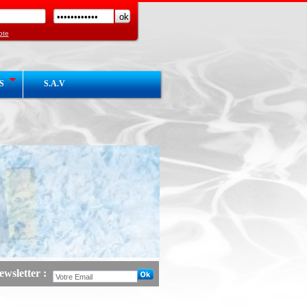
pte
S
S.A.V
wsletter :
eb COGEMHY Chaud / Froid :
Lancement du site Web COGEMHY Chaud / Froid