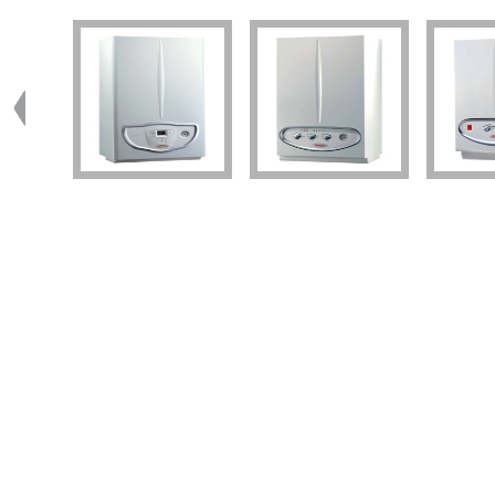
MINI EOLO / MINI EOLO X /
MINI NIKE 28 KW SPECIAL
CHAU
MINI NIKE X
CONDENSA
2